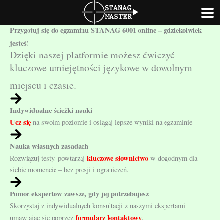
Przejdź
Przejdź
do
do
treści
Przygotuj się do egzaminu STANAG 6001 online – gdziekolwiek
treści
jesteś!
Dzięki naszej platformie możesz ćwiczyć
kluczowe umiejętności językowe w dowolnym
miejscu i czasie.
Indywidualne ścieżki nauki
Ucz się
na swoim poziomie i osiągaj lepsze wyniki na egzaminie.
Nauka własnych zasadach
kluczowe słownictwo
Rozwiązuj testy, powtarzaj
w dogodnym dla
siebie momencie – bez presji i ograniczeń.
Pomoc ekspertów zawsze, gdy jej potrzebujesz
Skorzystaj z indywidualnych konsultacji z naszymi ekspertami
formularz kontaktowy
umawiając się poprzez
.